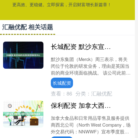
更高效、更稳健。立即探索，开启财富增长新篇章！
汇融优配 相关话题
长城配资 默沙东宣布关闭伦敦药物研发中心
默沙东集团（Merck）周三表示，将关
闭位于伦敦的研发业务，理由是英国当
前的商业环境面临挑战。 该公司此前计
划入驻伦敦国王十字区的贝尔格罗夫大
长城配资
厦（Belgrov....
查看：
86
分类：
汇融优配
保利配资 加拿大西北公司宣布上调季度股息
加拿大食品和日常用品零售及服务提供
商西北公司（North West Company，场
外交易代码：NNWWF）宣布季度股息