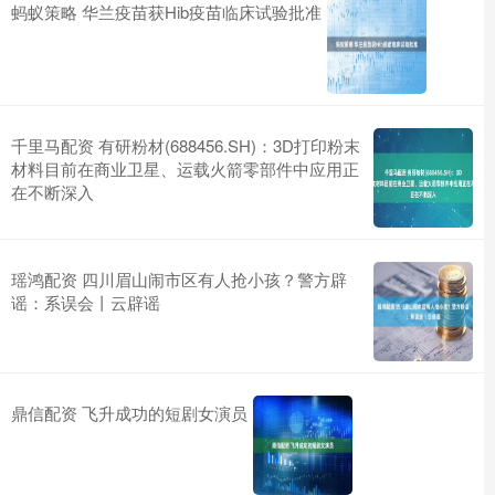
蚂蚁策略 华兰疫苗获Hib疫苗临床试验批准
千里马配资 有研粉材(688456.SH)：3D打印粉末
材料目前在商业卫星、运载火箭零部件中应用正
在不断深入
瑶鸿配资 四川眉山闹市区有人抢小孩？警方辟
谣：系误会丨云辟谣
鼎信配资 飞升成功的短剧女演员