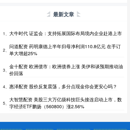
最新文章
大牛时代 证监会：支持拓展国际布局境内企业赴港上市
1、
问道配资 药明康德上半年归母净利润110.8亿元 在手订
2、
单大增超25%
金十配资 欧洲债市：欧洲债券上涨 美伊和谈预期推动油
3、
价回落
惠泽配资 股价反复震荡，多分点现金你会更安心吗？
4、
大智慧配资 美股三大万亿级科技巨头接连启动上市，数
5、
字经济ETF鹏扬（560800）涨2.56%