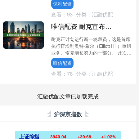
上调2.5%至每股0.41美元。 该股....
保利配资
查看：
93
分类：
汇融优配
唯信配资 耐克宣布将裁员1% 销售持续下滑
耐克正计划进行新一轮裁员，这是首席
执行官埃利奥特·希尔（Elliott Hill）重组
业务、恢复增长努力的一部分。 此次裁
员将影响不到1%的耐克公司员工。目前
唯信配资
还....
查看：
76
分类：
汇融优配
汇融优配文章已加载完成
沪深京指数
上证综指
3940.04
+39.68
+1.02%