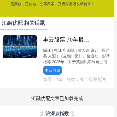
更高效、更稳健。立即探索，开启财富增长新篇章！
汇融优配 相关话题
丰云股票 70年最低水平！英国汽车倒退半个多世纪
编译 | 杜咏芳 编辑 | 黄大路 设计 | 甄尤
美 来源 | 《金融时报》、路透社、彭博
社等 2025年，对于英国汽车制造业而
言，是载入行业史册的“寒冬之年”....
丰云股票
查看：
155
分类：
线上股票配资
汇融优配文章已加载完成
沪深京指数