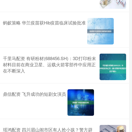
蚂蚁策略 华兰疫苗获Hib疫苗临床试验批准
千里马配资 有研粉材(688456.SH)：3D打印粉末
材料目前在商业卫星、运载火箭零部件中应用正
在不断深入
鼎信配资 飞升成功的短剧女演员
瑶鸿配资 四川眉山闹市区有人抢小孩？警方辟