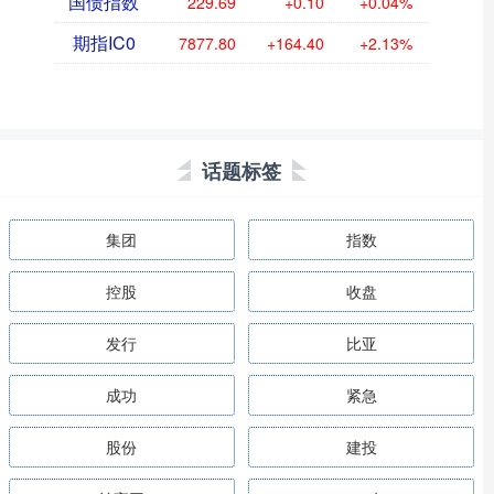
国债指数
229.69
+0.10
+0.04%
期指IC0
7877.80
+164.40
+2.13%
话题标签
集团
指数
控股
收盘
发行
比亚
成功
紧急
股份
建投