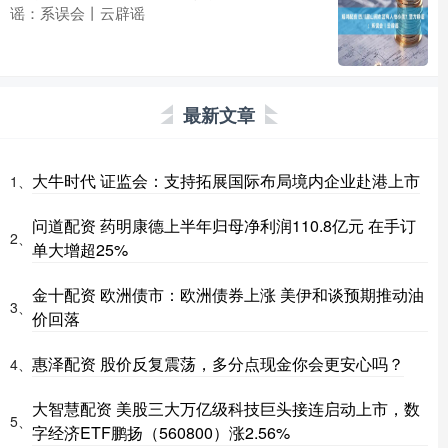
谣：系误会丨云辟谣
最新文章
大牛时代 证监会：支持拓展国际布局境内企业赴港上市
1、
问道配资 药明康德上半年归母净利润110.8亿元 在手订
2、
单大增超25%
金十配资 欧洲债市：欧洲债券上涨 美伊和谈预期推动油
3、
价回落
惠泽配资 股价反复震荡，多分点现金你会更安心吗？
4、
大智慧配资 美股三大万亿级科技巨头接连启动上市，数
5、
字经济ETF鹏扬（560800）涨2.56%