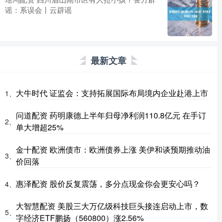
谣：系误会丨云辟谣
最新文章
大牛时代 证监会：支持拓展国际布局境内企业赴港上市
1、
问道配资 药明康德上半年归母净利润110.8亿元 在手订
2、
单大增超25%
金十配资 欧洲债市：欧洲债券上涨 美伊和谈预期推动油
3、
价回落
惠泽配资 股价反复震荡，多分点现金你会更安心吗？
4、
大智慧配资 美股三大万亿级科技巨头接连启动上市，数
5、
字经济ETF鹏扬（560800）涨2.56%