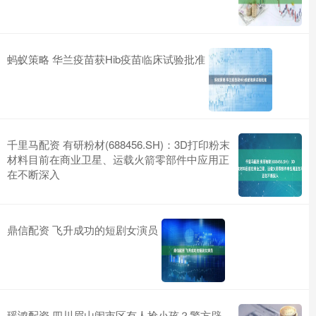
蚂蚁策略 华兰疫苗获Hib疫苗临床试验批准
千里马配资 有研粉材(688456.SH)：3D打印粉末
材料目前在商业卫星、运载火箭零部件中应用正
在不断深入
鼎信配资 飞升成功的短剧女演员
瑶鸿配资 四川眉山闹市区有人抢小孩？警方辟