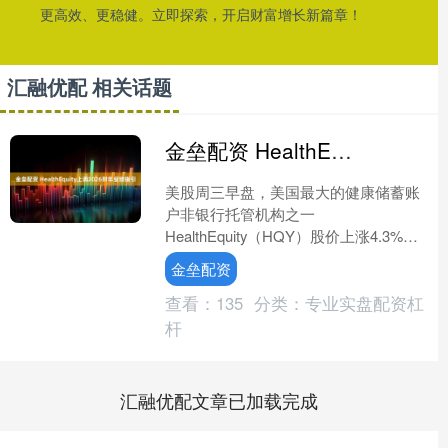
更高效、更稳健。立即探索，开启财富增长新篇章！
汇融优配 相关话题
金垒配资 HealthEquity上调2026财年业绩指引
美股周三早盘，美国最大的健康储蓄账
户非银行托管机构之一
HealthEquity（HQY）股价上涨4.3%，
此前该公司在人工智能服务进步和健康
金垒配资
储蓄账户市场扩张的推....
查看：
135
分类：
专业实盘配资杠
杆
汇融优配文章已加载完成