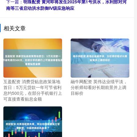
下一篇：
明珠配资 黄河即将发生2025年第1号洪水，水利部对河
南等三省启动洪水防御Ⅳ级应急响应
相关文章
互盈配资 消费贷贴息政策落地
融牛网配资 英伟达业绩平淡，
首日：5万元贷款一年可节省利
分析师却看好长期前景并上调
息约500元，在部分手机银行上
目标价
可直接查看贴息金额