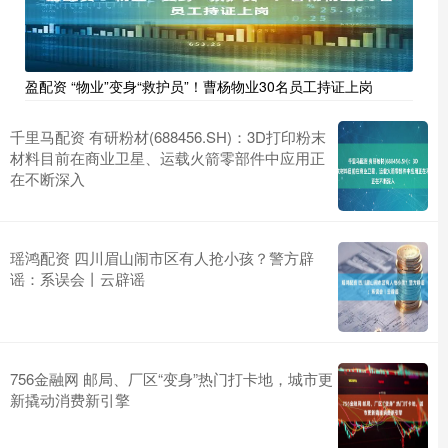
盈配资 “物业”变身“救护员”！曹杨物业30名员工持证上岗
千里马配资 有研粉材(688456.SH)：3D打印粉末
材料目前在商业卫星、运载火箭零部件中应用正
在不断深入
瑶鸿配资 四川眉山闹市区有人抢小孩？警方辟
谣：系误会丨云辟谣
756金融网 邮局、厂区“变身”热门打卡地，城市更
新撬动消费新引擎