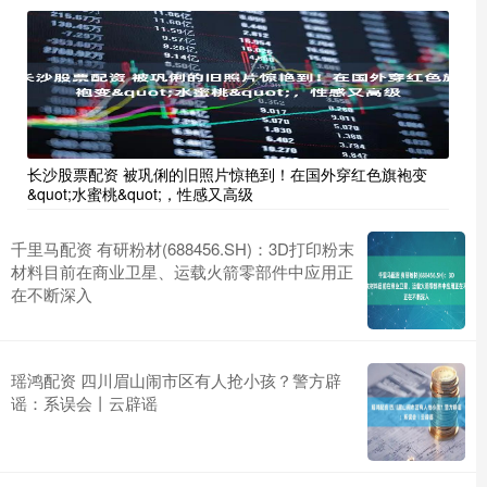
长沙股票配资 被巩俐的旧照片惊艳到！在国外穿红色旗袍变
&quot;水蜜桃&quot;，性感又高级
千里马配资 有研粉材(688456.SH)：3D打印粉末
材料目前在商业卫星、运载火箭零部件中应用正
在不断深入
瑶鸿配资 四川眉山闹市区有人抢小孩？警方辟
谣：系误会丨云辟谣