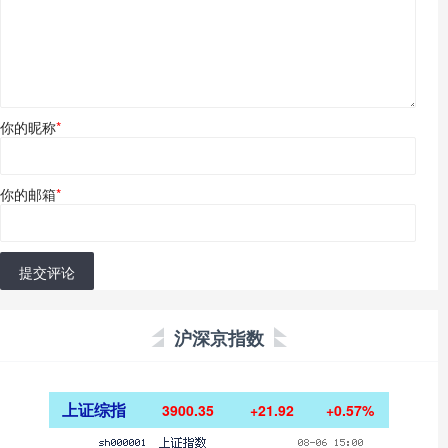
你的昵称
*
你的邮箱
*
提交评论
沪深京指数
上证综指
3900.35
+21.92
+0.57%