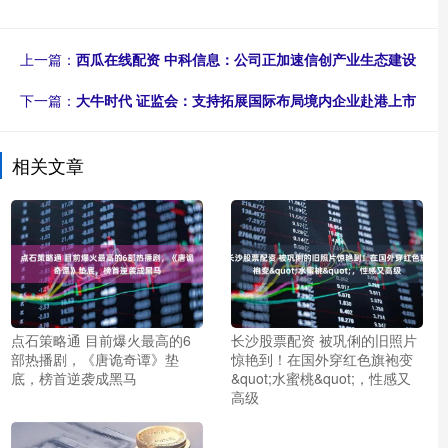
上一篇：
西瓜在线配资 中科信息：公司正加速信创产业生态建设
下一篇：
大牛时代 证监会：支持拓展国际布局境内企业赴港上市
相关文章
点石策略通 目前爆火最高的6
长沙股票配资 被巩俐的旧照片
部热播剧，《唐诡奇谭》垫
惊艳到！在国外穿红色旗袍变
底，榜首逆袭成黑马
&quot;水蜜桃&quot;，性感又
高级