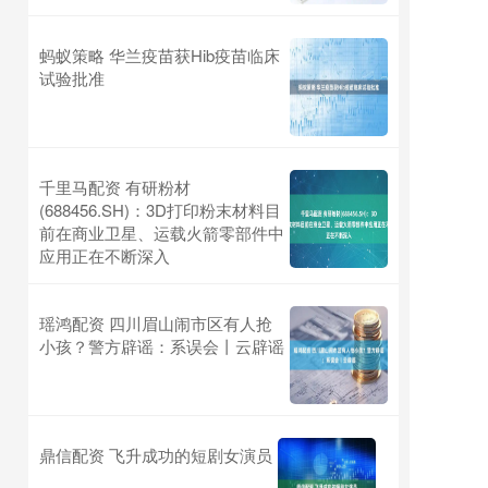
蚂蚁策略 华兰疫苗获Hib疫苗临床
试验批准
千里马配资 有研粉材
(688456.SH)：3D打印粉末材料目
前在商业卫星、运载火箭零部件中
应用正在不断深入
瑶鸿配资 四川眉山闹市区有人抢
小孩？警方辟谣：系误会丨云辟谣
鼎信配资 飞升成功的短剧女演员