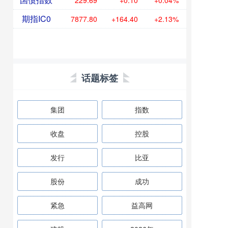
229.69
+0.10
+0.04%
期指IC0
7877.80
+164.40
+2.13%
话题标签
集团
指数
收盘
控股
发行
比亚
股份
成功
紧急
益高网