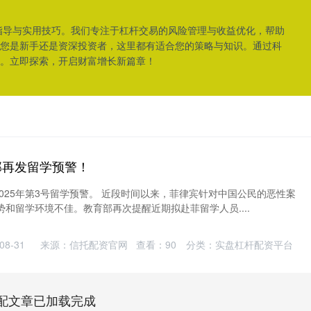
指导与实用技巧。我们专注于杠杆交易的风险管理与收益优化，帮助
您是新手还是资深投资者，这里都有适合您的策略与知识。通过科
。立即探索，开启财富增长新篇章！
部再发留学预警！
2025年第3号留学预警。 近段时间以来，菲律宾针对中国公民的恶性案
和留学环境不佳。教育部再次提醒近期拟赴菲留学人员....
8-31
来源：信托配资官网
查看：
90
分类：
实盘杠杆配资平台
配文章已加载完成